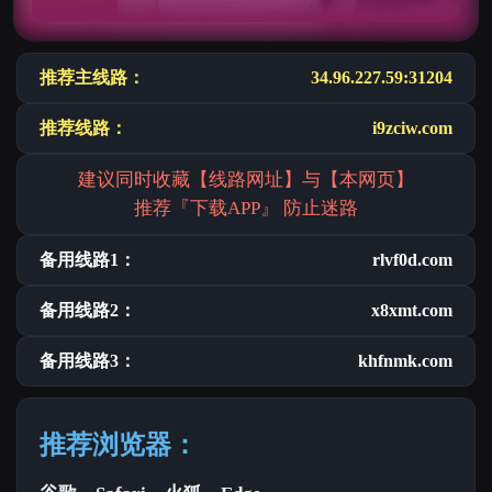
推荐主线路：
34.96.227.59:31204
推荐线路：
i9zciw.com
建议同时收藏【线路网址】与【本网页】
推荐『下载APP』 防止迷路
备用线路1：
rlvf0d.com
备用线路2：
x8xmt.com
备用线路3：
khfnmk.com
推荐浏览器：