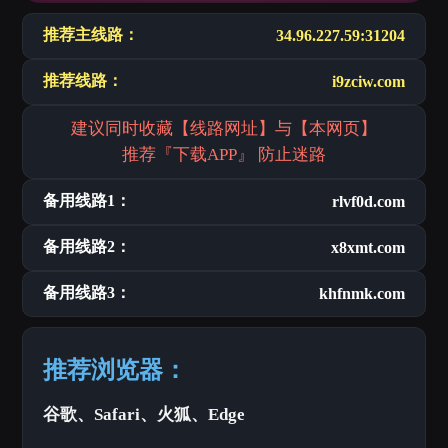
推荐主线路：
34.96.227.59:31204
推荐线路：
i9zciw.com
建议同时收藏【线路网址】与【本网页】
推荐『下载APP』 防止迷路
备用线路1：
rlvf0d.com
备用线路2：
x8xmt.com
备用线路3：
khfnmk.com
推荐浏览器：
谷歌、Safari、火狐、Edge